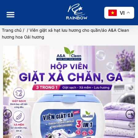
Nhảy
tới
VI
nội
dung
Trang chủ
/
/ Viên giặt xả hạt lưu hương cho quần/áo A&A Clean
hương hoa Oải hương