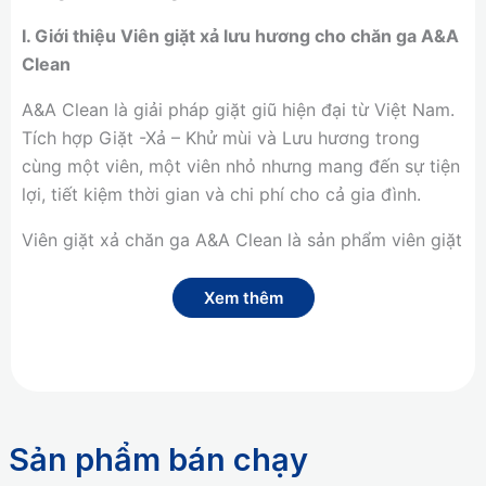
I. Giới thiệu Viên giặt xả lưu hương cho chăn ga A&A
Clean
A&A Clean là giải pháp giặt giũ hiện đại từ Việt Nam.
Tích hợp Giặt -Xả – Khử mùi và Lưu hương trong
cùng một viên, một viên nhỏ nhưng mang đến sự tiện
lợi, tiết kiệm thời gian và chi phí cho cả gia đình.
Viên giặt xả chăn ga A&A Clean là sản phẩm viên giặt
xả hữu cơ, với công thức đặc biệt chỉ dành cho chăn,
ga và vỏ gối giúp làm sạch sâu từng sợi vải, loại bỏ
Xem thêm
các vi khuẩn và bụi bẩn bám lâu ngày mang lại cảm
giác thoải mái, thư giãn khi tiếp xúc.
II .Thành phần
Sodium Laureth Sulfate, Fatty Alcohol,
Sản phẩm bán chạy
Polyoxyethylene Ether, Glycerin, Propylene Glycol,