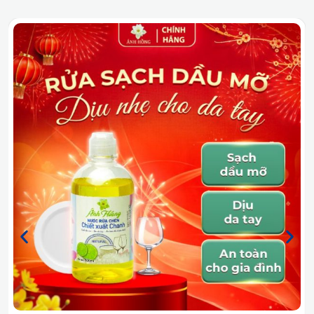
Fragrance, Enzyme
++
, Chelating Agent, Color Care
Agent, Fabric Softener, Antibacterial Agent,
Colorants, Water, PVA Film.
III. Dòng sản phẩm viên giặt xả A&A Clean
Hương Oải Hương thư giãn là lựa chọn lý tưởng cho
chăn ga – đặc biệt trong những ngày thời tiết ẩm
hoặc khi ngủ điều hòa. Hương oải hương lan tỏa nhẹ
nhàng, giúp làm dịu tinh thần và mang lại cảm giác
sạch sẽ, thoải mái ngay khi vừa nằm xuống. Lớp
hương nhẹ bền bỉ ôm trọn từng sợi vải giúp giấc ngủ
sâu hơn, êm hơn và dễ chịu hơn mỗi đêm.
IV. Đặc điểm nổi bật
Viên giặt được thiết kế nhỏ gọn, tiện lợi và dễ sử
dụng, mỗi viên giặt đã được định lượng sẵn không
cần phải đong bột giặt, nước giặt và nước xả như