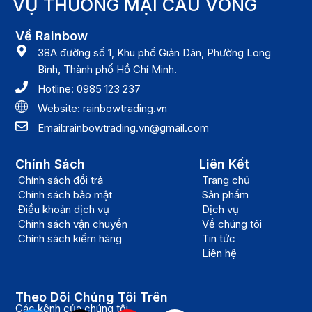
VỤ THƯƠNG MẠI CẦU VỒNG
thơm tho sau khi giặt.
(Không cần cắt lớp màng bao ngoài của viên giặt.
Về Rainbow
38A đường số 1, Khu phố Giản Dân, Phường Long
Lớp màng này sẽ nhanh chóng tan nhanh trong quá
Bình, Thành phố Hồ Chí Minh.
trình giặt xả)
Hotline: 0985 123 237
VI. Liều lượng:
Website: rainbowtrading.vn
Email:rainbowtrading.vn@gmail.com
Để quần áo luôn được giặt sạch và thơm lâu, việc
dùng đúng số lượng viên giặt xả là rất quan trọng:
Chính Sách
Liên Kết
+ 1 viên: Phù hợp cho 5–7 kg chăn, ga, gối, nệm
Chính sách đổi trả
Trang chủ
+ 2 viên: Phù hợp cho 8–12kg chăn, ga, gối, nệm
Chính sách bảo mật
Sản phẩm
hoặc nhiều đồ bẩn.
Điều khoản dịch vụ
Dịch vụ
Chính sách vận chuyển
Về chúng tôi
VII. Lưu ý và hướng dẫn cách bảo quản
Chính sách kiểm hàng
Tin tức
Liên hệ
+ Tránh xa cầm tay trẻ em.
+ Tránh tiếp xúc với mắt.
Theo Dõi Chúng Tôi Trên
+ Dùng được cả 2 loại máy giặt cửa trên và cửa
Các kênh của chúng tôi