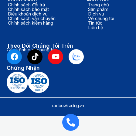
Chính sách đổi trả
Trang chủ
Chính sách bảo mật
Sản phẩm
Điều khoản dịch vụ
Dịch vụ
Chính sách vận chuyển
Về chúng tôi
Chính sách kiểm hàng
Tin tức
Liên hệ
Theo Dõi Chúng Tôi Trên
Các kênh của chúng tôi
F
T
Y
a
i
o
c
k
u
Chứng Nhận
e
t
t
b
o
u
o
k
b
o
e
k
rainbowtrading.vn