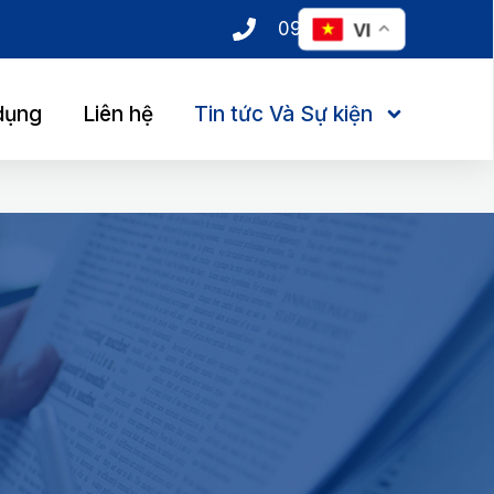
0985 123 237
VI
dụng
Liên hệ
Tin tức Và Sự kiện