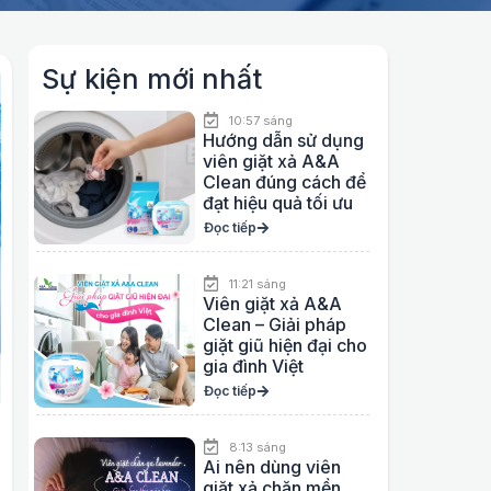
Sự kiện mới nhất
10:57 sáng
Hướng dẫn sử dụng
viên giặt xả A&A
Clean đúng cách để
đạt hiệu quả tối ưu
Đọc tiếp
11:21 sáng
Viên giặt xả A&A
Clean – Giải pháp
giặt giũ hiện đại cho
gia đình Việt
Đọc tiếp
8:13 sáng
Ai nên dùng viên
giặt xả chăn mền