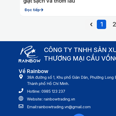
giặt sạch và thơm lâu
Đọc tiếp
1
CÔNG TY TNHH SẢN XU
THƯƠNG MẠI CẦU VỒN
Về Rainbow
38A đường số 1, Khu phố Giản Dân, Phường Long B
Thành phố Hồ Chí Minh.
Hotline: 0985 123 237
Website: rainbowtrading.vn
Email:rainbowtrading.vn@gmail.com