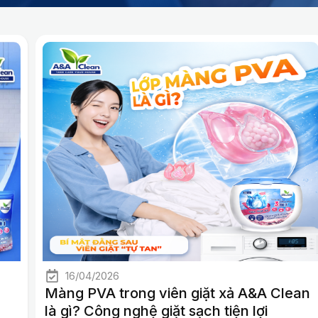
iặt
T
T
T
r
r
r
a
a
a
iện và
n
n
n
Rainbow
g
g
g
16/04/2026
Màng PVA trong viên giặt xả A&A Clean
là gì? Công nghệ giặt sạch tiện lợi