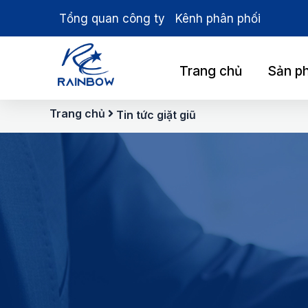
Nhảy
Tổng quan công ty
Kênh phân phối
tới
nội
dung
Trang chủ
Sản p
Trang chủ
Tin tức giặt giũ