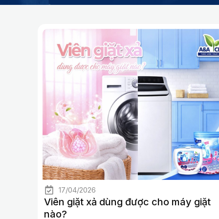
Tin tức về g
T
gũ
r
a
Cập nhật tin tức, sự k
n
thông báo mới nhất từ 
g
17/04/2026
Viên giặt xả dùng được cho máy giặt
nào?