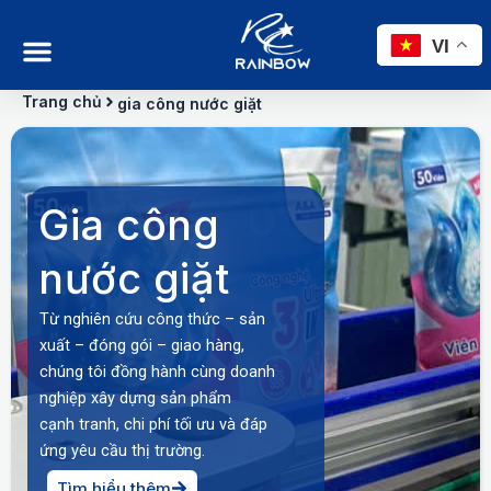
Nhảy
tới
VI
nội
dung
Trang chủ
gia công nước giặt
Gia công
nước giặt
Từ nghiên cứu công thức – sản
xuất – đóng gói – giao hàng,
chúng tôi đồng hành cùng doanh
nghiệp xây dựng sản phẩm
cạnh tranh, chi phí tối ưu và đáp
ứng yêu cầu thị trường.
Tìm hiểu thêm