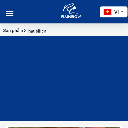
Nhảy
tới
VI
nội
dung
Sản phẩm
hạt silica
Sản phẩm hạt silica