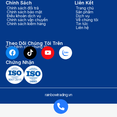
Chính Sách
Liên Kết
Chính sách đổi trả
Trang chủ
Chính sách bảo mật
Sản phẩm
Điều khoản dịch vụ
Dịch vụ
Chính sách vận chuyển
Về chúng tôi
Chính sách kiểm hàng
Tin tức
Liên hệ
Theo Dõi Chúng Tôi Trên
Các kênh của chúng tôi
F
T
Y
a
i
o
c
k
u
Chứng Nhận
e
t
t
b
o
u
o
k
b
o
e
k
rainbowtrading.vn