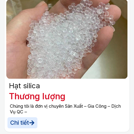
Gia công – rang xay – đóng gói cà phê nguyên
chất, giữ trọn hương vị đặc trưng và chất lượng ổn
định.
Hạt silica
Thương lượng
Chúng tôi là đơn vị chuyên Sản Xuất – Gia Công – Dịch
Vụ QC –
Chi tiết