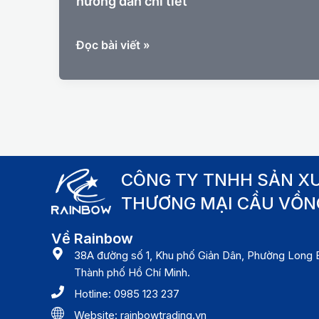
hướng dẫn chi tiết
Ký
Đọc bài viết »
gửi
hàng
hóa
cần
phải
làm
gì?
CÔNG TY TNHH SẢN XU
hướng
THƯƠNG MẠI CẦU VỒN
dẫn
chi
Về Rainbow
tiết
38A đường số 1, Khu phố Giản Dân, Phường Long B
Thành phố Hồ Chí Minh.
Hotline: 0985 123 237
Website: rainbowtrading.vn