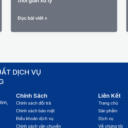
thời gian xử lý
Ký
Đọc bài viết »
gửi
hàng
hóa:
chi
phí,
quy
định
ẤT DỊCH VỤ
và
G
thời
gian
Chính Sách
Liên Kết
xử
ình,
Chính sách đổi trả
Trang chủ
lý
Chính sách bảo mật
Sản phẩm
Điều khoản dịch vụ
Dịch vụ
Chính sách vận chuyển
Về chúng tôi