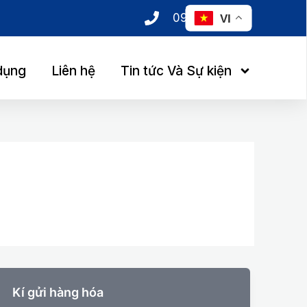
0985 123 237
VI
dụng
Liên hệ
Tin tức Và Sự kiện
Kí gửi hàng hóa