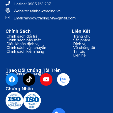
Hotline: 0985 123 237
Website: rainbowtrading.vn
Email:rainbowtrading.vn@gmail.com
Chính Sách
Liên Kết
Chính sách đổi trả
Trang chủ
Chính sách bảo mật
Sản phẩm
Điều khoản dịch vụ
Dịch vụ
Chính sách vận chuyển
Về chúng tôi
Chính sách kiểm hàng
Tin tức
Liên hệ
Theo Dõi Chúng Tôi Trên
Các kênh của chúng tôi
F
T
Y
a
i
o
c
k
u
Chứng Nhận
e
t
t
b
o
u
o
k
b